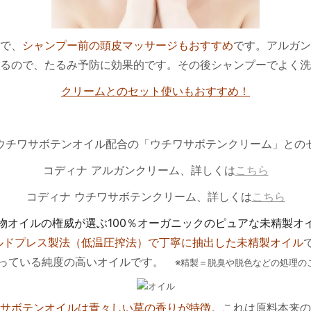
で、
シャンプー前の頭皮マッサージもおすすめ
です。アルガン
るので、たるみ予防に効果的です。その後シャンプーでよく洗
クリームとのセット使いもおすすめ！
ウチワサボテンオイル配合の「ウチワサボテンクリーム」との
コディナ アルガンクリーム、詳しくは
こちら
コディナ ウチワサボテンクリーム、詳しくは
こちら
物オイルの権威が選ぶ100％オーガニックのピュアな未精製オ
ルドプレス製法（低温圧搾法）で丁寧に抽出した未精製オイル
っている純度の高いオイルです。
※精製＝脱臭や脱色などの処理の
サボテンオイルは青々しい草の香りが特徴。
これは原料本来の