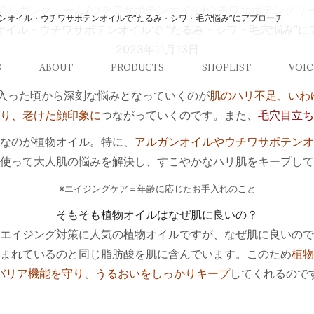
アルガンクリーム
/
ウチワサボテンオイル
/
ウチワサボテンクリ
ンオイル・ウチワサボテンオイルで“たるみ・シワ・毛穴悩み”にアプローチ
オイル・ウチワサボテンオイルで “たるみ・シワ・毛穴悩み”に
2023年11月13日
S
ABOUT
PRODUCTS
SHOPLIST
VOIC
に入った頃から深刻な悩みとなっていくのが
肌のハリ不足、いわゆ
り、老けた顔印象に
つながっていくのです。また、
毛穴目立ち
なのが植物オイル。特に、
アルガンオイルやウチワサボテンオ
使って大人肌の悩みを解決し、すこやかなハリ肌をキープして
※エイジングケア＝年齢に応じたお手入れのこと
そもそも植物オイルはなぜ肌に良いの？
エイジング対策に人気の植物オイルですが、なぜ肌に良いので
まれているのと同じ脂肪酸を肌に含んでいます。このため
植物
バリア機能を守り、うるおいをしっかりキープ
してくれるので