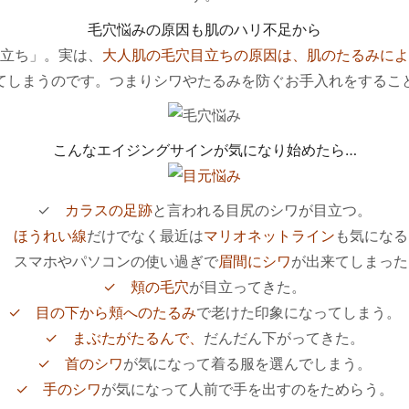
毛穴悩みの原因も肌のハリ不足から
立ち」。実は、
大人肌の毛穴目立ちの原因は、肌のたるみによ
てしまうのです。つまりシワやたるみを防ぐお手入れをするこ
こんなエイジングサインが気になり始めたら…
✓
カラスの足跡
と言われる目尻のシワが目立つ。
ほうれい線
だけでなく最近は
マリオネットライン
も気になる
スマホやパソコンの使い過ぎで
眉間にシワ
が出来てしまった
✓
頬の毛穴
が目立ってきた。
✓
目の下から頬へのたるみ
で老けた印象になってしまう。
✓
まぶたがたるんで、
だんだん下がってきた。
✓
首のシワ
が気になって着る服を選んでしまう。
✓ 手のシワ
が気になって人前で手を出すのをためらう。