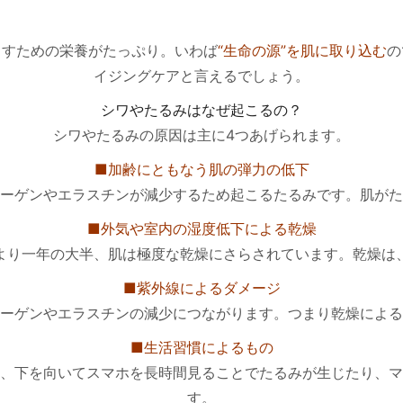
出すための栄養がたっぷり。いわば
“生命の源”を肌に取り込む
の
イジングケアと言えるでしょう。
シワやたるみはなぜ起こるの？
シワやたるみの原因は主に4つあげられます。
■加齢にともなう肌の弾力の低下
ーゲンやエラスチンが減少するため起こるたるみです。肌がた
■外気や室内の湿度低下による乾燥
より一年の大半、肌は極度な乾燥にさらされています。乾燥は
■紫外線によるダメージ
ーゲンやエラスチンの減少につながります。つまり乾燥による
■生活習慣によるもの
、下を向いてスマホを長時間見ることでたるみが生じたり、マ
す。