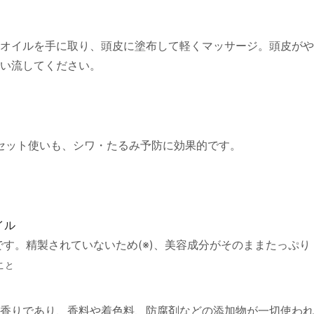
オイルを手に取り、頭皮に塗布して軽くマッサージ。頭皮がや
い流してください。
セット使いも、シワ・たるみ予防に効果的です。
イル
です。精製されていないため(※)、美容成分がそのままたっぷり
こと
香りであり、香料や着色料、防腐剤などの添加物が一切使われ