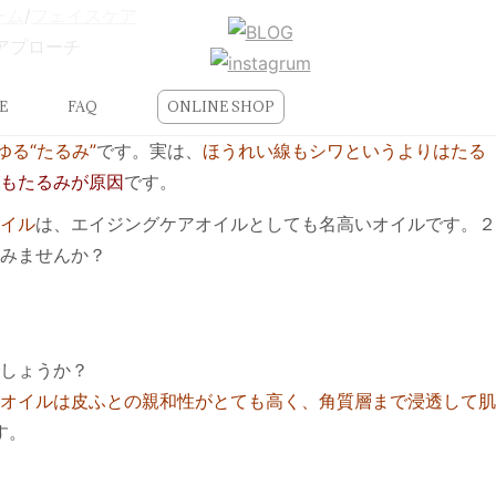
ーム
/
フェイスケア
アプローチ
E
FAQ
ONLINE SHOP
る“たるみ”
です。実は、
ほうれい線もシワというよりはたる
もたるみが原因
です。
イル
は、エイジングケアオイルとしても名高いオイルです。２
みませんか？
しょうか？
オイルは皮ふとの親和性がとても高く、角質層まで浸透して肌
す。