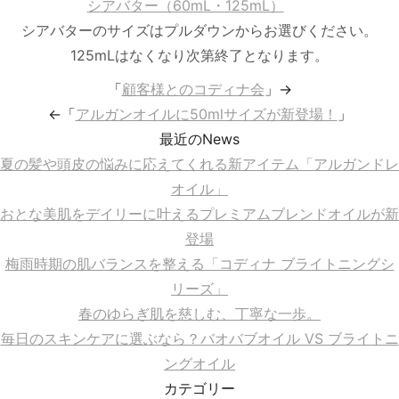
シアバター（60mL・125mL）
シアバターのサイズはプルダウンからお選びください。
125mLはなくなり次第終了となります。
「
顧客様とのコディナ会
」→
←「
アルガンオイルに50mlサイズが新登場！
」
最近のNews
夏の髪や頭皮の悩みに応えてくれる新アイテム「アルガンドレ
オイル」
おとな美肌をデイリーに叶えるプレミアムブレンドオイルが新
登場
梅雨時期の肌バランスを整える「コディナ ブライトニングシ
リーズ」
春のゆらぎ肌を慈しむ、丁寧な一歩。
毎日のスキンケアに選ぶなら？バオバブオイル VS ブライトニ
ングオイル
カテゴリー