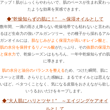
アップ！肌がふっくらやわらいで、肌のベースが生まれ変わっ
たような効果を実感できます。
◆
“乾燥知らずの肌に！” ～保湿オイルとして
数年間、一滴の雨さえ降らない乾燥地帯でも枯れないと言われ
るほど生命力の強いアルガンツリー。その種子から採れるアル
ガンオイルには、
肌なじみがよく保湿力が高いオレイン酸と、
肌の水分を保持するリノール酸
がたっぷり。その
抜群の保湿力
と保水力
で、乾燥シーズンはもちろん、一年中乾燥知らずの肌
に導きます。
肌の水分と油分のバランスを整える
ため、つけた瞬間、肌に
スーッと浸透。さらりとした感触は、まるでオイルとは思えな
いほど。ベタつくことなく、気になる皮脂をおさえながら欲し
いうるおいだけをキープします。
◆
“大人肌にハリとツヤ！” ～エイジングケアオイ
ルとして