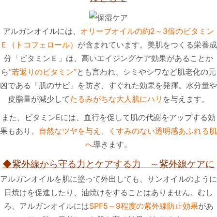
アルガンオイルには、
オリーブオイルの約2～3倍のビタミン
Ｅ（トコフェロール）
が含まれています。美肌をつくる栄養成
分「ビタミンＥ」は、高いエイジングケア効果があることか
ら
“若返りのビタミン”
とも言われ、シミやシワなど肌老化の元
凶である「肌のサビ」を防ぎ、すぐれた効果を発揮。水分量や
皮脂量が減少して
たるみがちな大人肌にハリ
を与えます。
また、ビタミンEには、血行を促して肌の代謝をアップする効
果もあり、
自然なツヤを与え、くすみのない透明感あふれる肌
へ
導きます。
◆
紫外線から守る力とケアする力 ～紫外線ケアに
アルガンオイルを肌に塗って外出しても、サンオイルのように
日焼けを促進したり、油焼けをすることはありません。むし
ろ、アルガンオイルには
SPF5～9程度の紫外線防止効果
があ