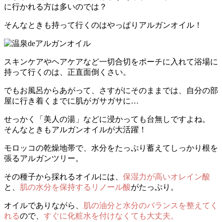
に行かれる方は多いのでは？
そんなときも持って行くのはやっぱりアルガンオイル！
スキンケアやヘアケアなど一切合切をポーチに入れて浴場に
持って行くのは、正直面倒くさい。
でもお風呂からあがって、さすがにそのままでは、自分の部
屋に行き着くまでに肌がガサガサに…
せっかく「美人の湯」などに浸かっても台無しですよね。
そんなときもアルガンオイルが大活躍！
モロッコの乾燥地帯で、水分をたっぷり蓄えてしっかり根を
張るアルガンツリー。
その種子から採れるオイルには、
保湿力が高いオレイン酸
と、
肌の水分を保持するリノール酸
がたっぷり。
オイルでありながら、
肌の油分と水分のバランスを整えてく
れる
ので、
すぐに化粧水を付けなくても大丈夫。