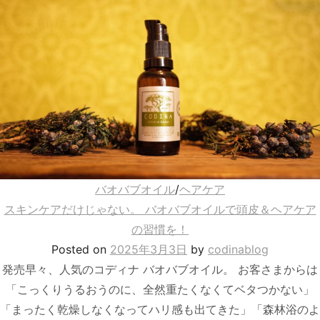
バオバブオイル
/
ヘアケア
スキンケアだけじゃない。 バオバブオイルで頭皮＆ヘアケア
の習慣を！
Posted
on
2025年3月3日
by
codinablog
発売早々、人気のコディナ バオバブオイル。 お客さまからは
「こっくりうるおうのに、全然重たくなくてベタつかない」
「まったく乾燥しなくなってハリ感も出てきた」「森林浴のよ