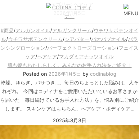
カテゴリー:
ヘアケア
2026年1月5日
#商品
/
アルガンオイル
/
アルガンクリーム
/
ウチワサボテンオイ
ル
/
ウチワサボテンクリーム
/
シアバター
/
バオバブオイル
/
バラ
ンシングローション
/
パーフェクトローズローション
/
フェイス
ケア
/
ヘアケア
/
マカダミアナッツオイル
肌も髪もわたしらしく。みんなのお手入れ法をご紹介！
Posted
on
2026年1月5日
by
codinablog
乾燥、ゆらぎ、パサつき…。毎日のちょっとした悩みは、人そ
れぞれ。 今回はコディナをご愛用いただいているお客さまか
ら届いた「毎日続けているお手入れ方法」を、悩み別にご紹介
します。 スキンケアはもちろん、ヘアケア・ボディケア...
2025年3月3日