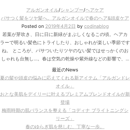
アルガンオイル
/
シャンプー
/
ヘアケア
パサつく髪をツヤ髪へ。アルガンオイルで春のヘア&頭皮ケア
Posted
on
2019年4月2日
by
codinablog
若葉が芽吹き、日に日に新緑がまぶしくなるこの頃。ヘアカ
ラーで明るい髪色にトライしたり、おしゃれが楽しい季節です
ね。 ところが、パサついたりツヤのない髪ではせっかくのお
しゃれも台無し…。春は空気の乾燥や紫外線などの影響で、...
最近のNews
夏の髪や頭皮の悩みに応えてくれる新アイテム「アルガンドレ
オイル」
おとな美肌をデイリーに叶えるプレミアムブレンドオイルが新
登場
梅雨時期の肌バランスを整える「コディナ ブライトニングシ
リーズ」
春のゆらぎ肌を慈しむ、丁寧な一歩。