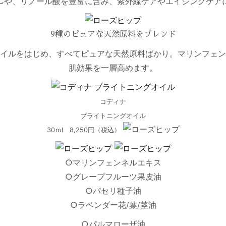
ンCや、リノール酸を豊富に含み、紫外線ケアやエイジングケア
9種のピュアな天然原料をブレンド
イルをはじめ、すべてピュアな天然原料ばかり。マリンフェン
肌効果を一層高めます。
コディナ
ブライトニングオイル
30ｍl 8,250円（税込）
○マリンフェンネルエキス
○グレープフルーツ果皮油
○パセリ種子油
○ラベンダー花/葉/茎油
○パルマローザ油