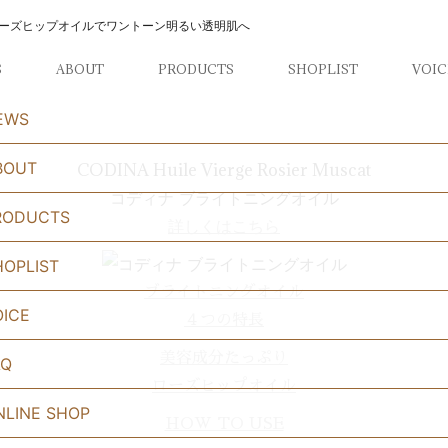
ーズヒップオイルでワントーン明るい透明肌へ
S
ABOUT
PRODUCTS
SHOPLIST
VOIC
EWS
BOUT
CODINA Huile Vierge Rosier Muscat
コディナ ブライトニングオイル
RODUCTS
詳しくはこちら
HOPLIST
ブライトニングオイル
OICE
４つの特長
美容成分たっぷり
AQ
ローズヒップオイル
NLINE SHOP
HOW TO USE