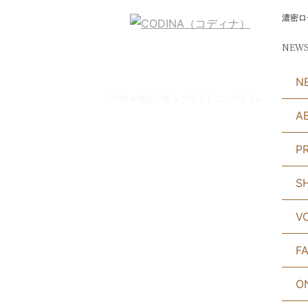
濃密ロ
NEW
N
TOP
>
商品一覧
>
ブライトニングオイル
A
P
S
V
F
O