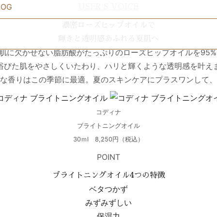
LOG
USER‛S VOICE
濃密ローズヒップオイルで
×
輝きと透明感あふれる夏肌へ
美肌に欠かせない脂肪酸がたっぷりのローズヒップオイルを95
浴びた肌をやさしくいたわり、ハリと輝くような透明感を叶え
な香りはこの季節に最適。夏のスキンケアにプラスワンして、
コディナ
ブライトニングオイル
30ｍl 8,250円（税込）
POINT
ブライトニングオイル4つの特徴
ベタつかず
みずみずしい
保湿力