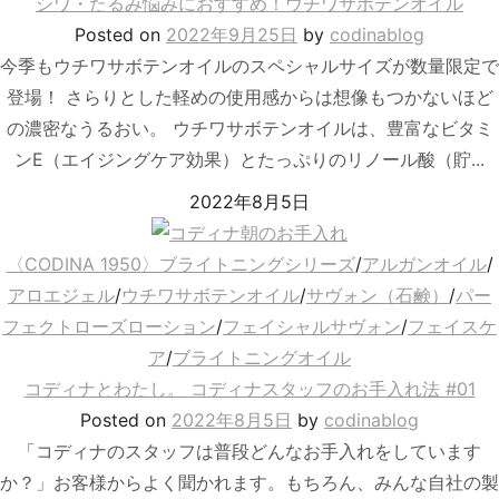
シワ・たるみ悩みにおすすめ！ウチワサボテンオイル
Posted
on
2022年9月25日
by
codinablog
今季もウチワサボテンオイルのスペシャルサイズが数量限定で
登場！ さらりとした軽めの使用感からは想像もつかないほど
の濃密なうるおい。 ウチワサボテンオイルは、豊富なビタミ
ンE（エイジングケア効果）とたっぷりのリノール酸（貯...
2022年8月5日
〈CODINA 1950〉ブライトニングシリーズ
/
アルガンオイル
/
アロエジェル
/
ウチワサボテンオイル
/
サヴォン（石鹸）
/
パー
フェクトローズローション
/
フェイシャルサヴォン
/
フェイスケ
ア
/
ブライトニングオイル
コディナとわたし。 コディナスタッフのお手入れ法 #01
Posted
on
2022年8月5日
by
codinablog
「コディナのスタッフは普段どんなお手入れをしています
か？」お客様からよく聞かれます。もちろん、みんな自社の製