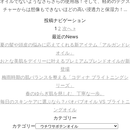
オイルでないようなさらさらの使用感！そして、軽めのテクス
チャーからは想像もできないほどの高い浸透力と保湿力！...
投稿ナビゲーション
1
2
次へ »
最近のNews
夏の髪や頭皮の悩みに応えてくれる新アイテム「アルガンドレ
オイル」
おとな美肌をデイリーに叶えるプレミアムブレンドオイルが新
登場
梅雨時期の肌バランスを整える「コディナ ブライトニングシ
リーズ」
春のゆらぎ肌を慈しむ、丁寧な一歩。
毎日のスキンケアに選ぶなら？バオバブオイル VS ブライトニ
ングオイル
カテゴリー
カテゴリー