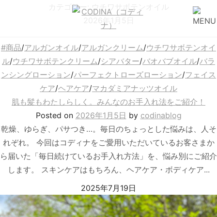
カテゴリー:
ウチワサボテンオイル
2026年1月5日
#商品
/
アルガンオイル
/
アルガンクリーム
/
ウチワサボテンオイ
ル
/
ウチワサボテンクリーム
/
シアバター
/
バオバブオイル
/
バラ
ンシングローション
/
パーフェクトローズローション
/
フェイス
ケア
/
ヘアケア
/
マカダミアナッツオイル
肌も髪もわたしらしく。みんなのお手入れ法をご紹介！
Posted
on
2026年1月5日
by
codinablog
乾燥、ゆらぎ、パサつき…。毎日のちょっとした悩みは、人そ
れぞれ。 今回はコディナをご愛用いただいているお客さまか
ら届いた「毎日続けているお手入れ方法」を、悩み別にご紹介
します。 スキンケアはもちろん、ヘアケア・ボディケア...
2025年7月19日