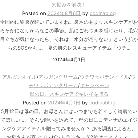
穴悩みを解決！
Posted
on
2024年8月6日
by
codinablog
全国的に酷暑が続いていますね。暑さのあまりスキンケアがお
ろそかになりがちなこの季節。肌にごわつきを感じたり、毛穴
目立ちが気になったら、それは「水分が足りない」という肌か
らのSOSかも…。 夏の肌のレスキューアイテム「ウチ...
2024年4月1日
アルガンオイル
/
アルガンクリーム
/
ウチワサボテンオイル
/
ウ
チワサボテンクリーム
/
キャンペーン
母の日。スキンケアでキレイを贈る
Posted
on
2024年4月1日
by
codinablog
5月12日は母の日。お母さんにはいつまでも若々しく綺麗でい
てほしい…。そんな願いを込めて、母の日にコディナのエイジ
ングケアアイテムを贈ってみませんか？ ある調査によると、
お母さんが喜ぶプレゼントランキング2位はコスメ・ス...